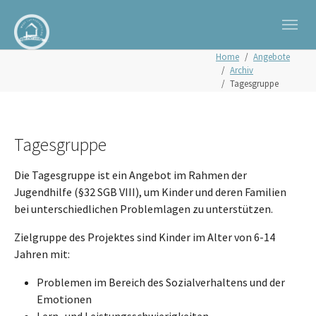
Zum Hauptinhalt springen
Skip to page footer
Sie sind hier:
Home
Angebote
Archiv
Tagesgruppe
Tagesgruppe
Die Tagesgruppe ist ein Angebot im Rahmen der
Jugendhilfe (§32 SGB VIII), um Kinder und deren Familien
bei unterschiedlichen Problemlagen zu unterstützen.
Zielgruppe des Projektes sind Kinder im Alter von 6-14
Jahren mit:
Problemen im Bereich des Sozialverhaltens und der
Emotionen
Lern- und Leistungsschwierigkeiten